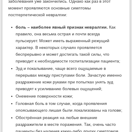
заболевания уже закончились. Однако как раз в этот
момент проявляются основные симптомы
постгерпетической невралгии:
боль – наиболее явный признак невралгии.
Как
правило, она весьма острая и почти всегда
пульсирует. Может иметь выраженный режущий
характер. В некоторых случаях проявляется
беспрерывно и может достигать такой силы, что
приводит к необходимости госпитализации пациента;
Зуд и покалывание, чаще всего ощущаемые в
перерывах между приступами боли. Зачастую именно
раздражение кожи руками при попытках унять зуд
приводят к усиливанию болевых ощущений;
Онемение поверхности кожи;
Головная боль в том случае, когда проявления
опоясывающего лишая были локализованы на голове;
Обострённая реакция на любые внешние
раздражители в месте поражения. Так, очень часто
пациенты без наличия каких-либо других симптомов