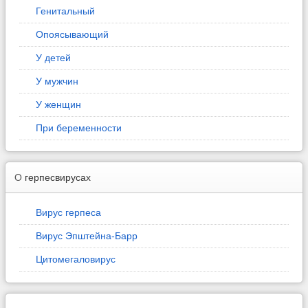
Генитальный
Опоясывающий
У детей
У мужчин
У женщин
При беременности
О
герпесвирусах
Вирус герпеса
Вирус Эпштейна-Барр
Цитомегаловирус