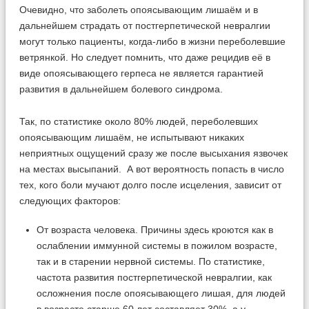
Очевидно, что заболеть опоясывающим лишаём и в
дальнейшем страдать от постгерпетической невралгии
могут только пациенты, когда-либо в жизни переболевшие
ветрянкой. Но следует помнить, что даже рецидив её в
виде опоясывающего герпеса не является гарантией
развития в дальнейшем болевого синдрома.
Так, по статистике около 80% людей, переболевших
опоясывающим лишаём, не испытывают никаких
неприятных ощущений сразу же после высыхания язвочек
на местах высыпаний. А вот вероятность попасть в число
тех, кого боли мучают долго после исцеления, зависит от
следующих факторов:
От возраста человека. Причины здесь кроются как в
ослаблении иммунной системы в пожилом возрасте,
так и в старении нервной системы. По статистике,
частота развития постгерпетической невралгии, как
осложнения после опоясывающего лишая, для людей
в возрасте старше 60 лет составляет 30%, а у