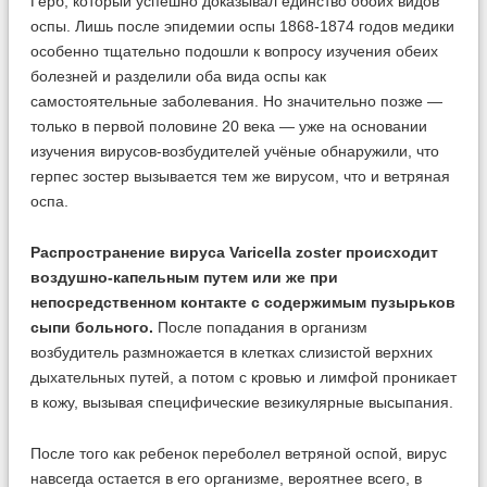
Герб, который успешно доказывал единство обоих видов
оспы. Лишь после эпидемии оспы 1868-1874 годов медики
особенно тщательно подошли к вопросу изучения обеих
болезней и разделили оба вида оспы как
самостоятельные заболевания. Но значительно позже —
только в первой половине 20 века — уже на основании
изучения вирусов-возбудителей учёные обнаружили, что
герпес зостер вызывается тем же вирусом, что и ветряная
оспа.
Распространение вируса Varicella zoster происходит
воздушно-капельным путем или же при
непосредственном контакте с содержимым пузырьков
сыпи больного.
После попадания в организм
возбудитель размножается в клетках слизистой верхних
дыхательных путей, а потом с кровью и лимфой проникает
в кожу, вызывая специфические везикулярные высыпания.
После того как ребенок переболел ветряной оспой, вирус
навсегда остается в его организме, вероятнее всего, в