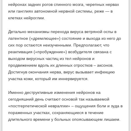
нейронах задних рогов спинного мозга, черепных нервах
или ганглиях автономной нервной системы, реже — в
клетках нейроглии.
Детально механизмы перехода вируса ветряной оспы в
латентное («дремлющее») состояние и выхода из него до
сих пор остаются неизученными. Предполагают, что
реактивация («пробуждение») возбудителя связана с
выходом вирусных частиц из тел нейронов и
продвижением вдоль их длинных отростков – аксонов.
Достигнув окончания нерва, вирус вызывает инфекцию
участка кожи, который им иннервируется.
Именно деструктивные изменения нейронов на
сегодняшний день считают основой так называемой
«постгерпетической невралгии» – ощущения боли и зуда в
пораженных участках, сохраняющиеся в течение
длительного времени у больных опоясывающем лишаем.