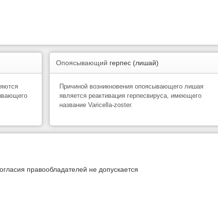
Опоясывающий
герпес (лишай)
ляются
Причиной возникновения опоясывающего лишая
зывающего
является реактивация герпесвируса, имеющего
название Varicella-zoster.
огласия правообладателей не допускается