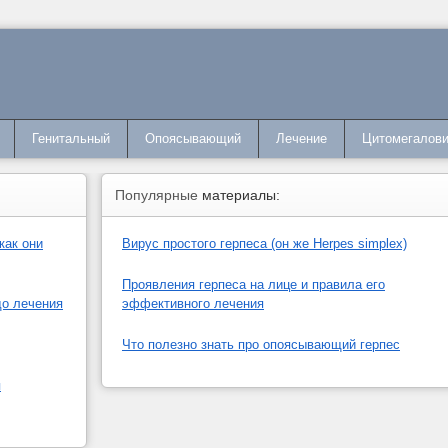
Генитальный
Опоясывающий
Лечение
Цитомегалов
Популярные
материалы:
как они
Вирус простого герпеса (он же Herpes simplex)
Проявления герпеса на лице и правила его
до лечения
эффективного лечения
Что полезно знать про опоясывающий герпес
я