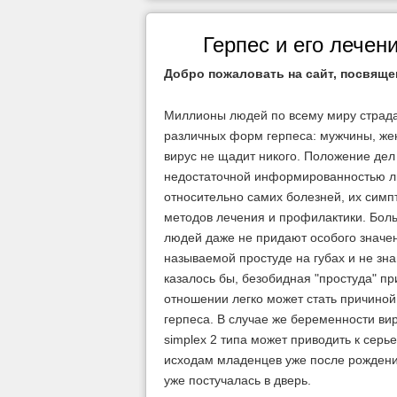
Герпес и его лечен
Добро пожаловать на сайт, посвяще
Миллионы людей по всему миру страд
различных форм герпеса: мужчины, же
вирус не щадит никого. Положение дел
недостаточной информированностью 
относительно самих болезней, их симп
методов лечения и профилактики. Бол
людей даже не придают особого значен
называемой простуде на губах и не знаю
казалось бы, безобидная "простуда" п
отношении легко может стать причиной
герпеса. В случае же беременности ви
simplex 2 типа может приводить к серь
исходам младенцев уже после рождения
уже постучалась в дверь.