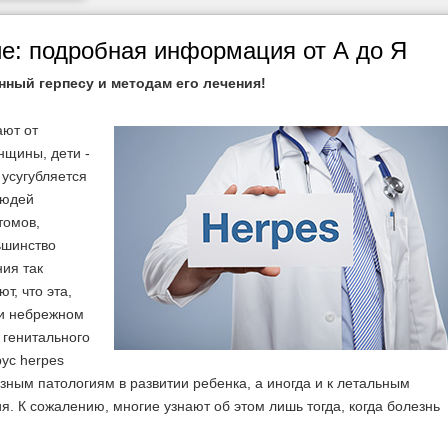
ие: подробная информация от А до Я
нный герпесу и методам его лечения!
ают от
нщины, дети -
 усугубляется
людей
томов,
ьшинство
ия так
т, что эта,
ри небрежном
 генитального
рус herpes
езным патологиям в развитии ребенка, а иногда и к летальным
. К сожалению, многие узнают об этом лишь тогда, когда болезнь