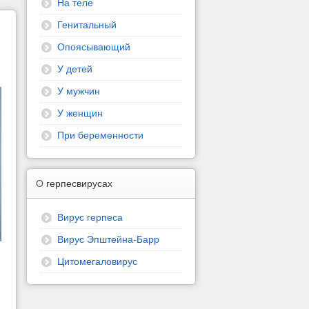
На теле
Генитальный
Опоясывающий
У детей
У мужчин
У женщин
При беременности
О
герпесвирусах
Вирус герпеса
Вирус Эпштейна-Барр
Цитомегаловирус