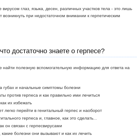
 вирусом глаз, языка, десен, различных участков тела - это лишь
ут возникнуть при недостаточном внимании к герпетическим
что достаточно знаете о герпесе?
те найти полезную вспомогательную информацию для ответа на
а губах и начальные симптомы болезни
ы против герпеса и как правильно ими лечиться
как их избежать
ет легко перейти в генитальный герпес и наоборот
тального герпеса и, главное, как это сделать...
ак он связан с герпесвирусами
 какие болезни они вызывают и как их лечить