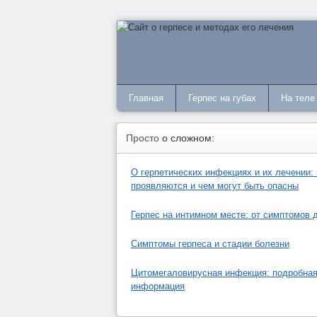
Главная
Герпес на губах
На теле
Просто
о сложном:
О герпетических инфекциях и их лечении: 
проявляются и чем могут быть опасны
Герпес на интимном месте: от симптомов 
Симптомы герпеса и стадии болезни
Цитомегаловирусная инфекция: подробна
информация