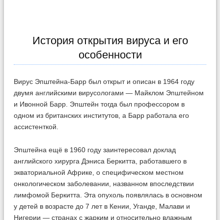
История открытия вируса и его
особенности
Вирус Эпштейна-Барр был открыт и описан в 1964 году
двумя английскими вирусологами — Майклом Эпштейном
и Ивонной Барр. Эпштейн тогда был профессором в
одном из британских институтов, а Барр работала его
ассистенткой.
Эпштейна ещё в 1960 году заинтересовал доклад
английского хирурга Дэниса Беркитта, работавшего в
экваториальной Африке, о специфическом местном
онкологическом заболевании, названном впоследствии
лимфомой Беркитта. Эта опухоль появлялась в основном
у детей в возрасте до 7 лет в Кении, Уганде, Малави и
Нигерии — странах с жарким и относительно влажным