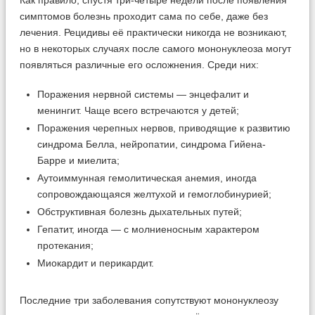
Как правило, спустя три-четыре недели после появления
симптомов болезнь проходит сама по себе, даже без
лечения. Рецидивы её практически никогда не возникают,
но в некоторых случаях после самого мононуклеоза могут
появляться различные его осложнения. Среди них:
Поражения нервной системы — энцефалит и
менингит. Чаще всего встречаются у детей;
Поражения черепных нервов, приводящие к развитию
синдрома Белла, нейропатии, синдрома Гийена-
Барре и миелита;
Аутоиммунная гемолитическая анемия, иногда
сопровождающаяся желтухой и гемоглобинурией;
Обструктивная болезнь дыхательных путей;
Гепатит, иногда — с молниеносным характером
протекания;
Миокардит и перикардит.
Последние три заболевания сопутствуют мононуклеозу