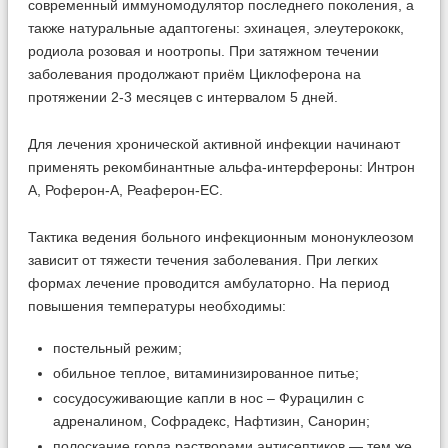
современный иммуномодулятор последнего поколения, а
также натуральные адаптогены: эхинацея, элеутерококк,
родиола розовая и ноотропы. При затяжном течении
заболевания продолжают приём Циклоферона на
протяжении 2-3 месяцев с интервалом 5 дней.
Для лечения хронической активной инфекции начинают
применять рекомбинантные альфа-интерфероны: Интрон
А, Роферон-А, Реаферон-ЕС.
Тактика ведения больного инфекционным мононуклеозом
зависит от тяжести течения заболевания. При легких
формах лечение проводится амбулаторно. На период
повышения температуры необходимы:
постельный режим;
обильное теплое, витаминизированное питье;
сосудосуживающие капли в нос – Фурацилин с
адреналином, Софрадекс, Нафтизин, Санорин;
полоскание горла растворами антисептиков — тем же