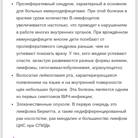
Пролиферативный синдром, характерный в основном
для больных иммунодефицитами. При этой болезни в
краткие сроки количество В-лимфоцитов
увеличивается настолько, что приводит к нарушениям
в работе многих внутренних органов. При врождённом
иммунодефиците многие дети погибают от
пролиферативного синдрома раньше, чем их
успевают показать врачу. У тех, кого медики успевают
спасти, зачастую развиваются разные формы анемии,
лимфомы, гипогаммаглобулинемия, агранулоцитоз;
Волосатая лейкоплакия рта, характеризующаяся
появлением на языке и на внутренней поверхности
щёк небольших бугорков. Эта болезнь является одним
из первых симптомов ВИЧ-инфекции;
Злокачественные опухоли. В первую очередь это
лимфома Беркитта, а также недифференцированный
рак носоглотки, рак миндалин и большинство лимфом
ЦНС при СПИДе.