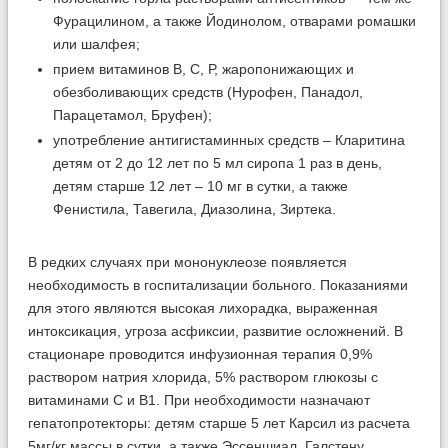
Фурацилином, а также Йодинолом, отварами ромашки
или шалфея;
прием витаминов В, С, Р, жаропонижающих и
обезболивающих средств (Нурофен, Панадол,
Парацетамол, Бруфен);
употребление антигистаминных средств – Кларитина
детям от 2 до 12 лет по 5 мл сиропа 1 раз в день,
детям старше 12 лет – 10 мг в сутки, а также
Фенистила, Тавегила, Диазолина, Зиртека.
В редких случаях при мононуклеозе появляется
необходимость в госпитализации больного. Показаниями
для этого являются высокая лихорадка, выраженная
интоксикация, угроза асфиксии, развитие осложнений. В
стационаре проводится инфузионная терапия 0,9%
раствором натрия хлорида, 5% раствором глюкозы с
витаминами С и В1. При необходимости назначают
гепатопротекторы: детям старше 5 лет Карсил из расчета
5мг/кг массы в сутки, а также Эссеншиал, Галстену.