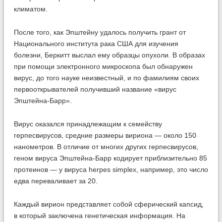
климатом.
После того, как Эпштейну удалось получить грант от
Национального института рака США для изучения
болезни, Беркитт выслал ему образцы опухоли. В образах
при помощи электронного микроскопа был обнаружен
вирус, до того науке неизвестный, и по фамилиям своих
первооткрывателей получивший название «вирус
Эпштейна-Барр».
Вирус оказался принадлежащим к семейству
герпесвирусов, средние размеры вириона — около 150
нанометров. В отличие от многих других герпесвирусов,
геном вируса Эпштейна-Барр кодирует приблизительно 85
протеинов — у вируса herpes simplex, например, это число
едва переваливает за 20.
Каждый вирион представляет собой сферический капсид,
в который заключена генетическая информация. На