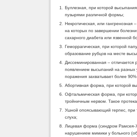
Буллезная, при которой высыпания
пузырями различной формы;
Некротическая, или гангренозная 
на которых по завершении болезни
сахарного диабета или язвенной б
Геморрагическая, при которой пап
образование рубцов на месте высы
Диссеминированная – отличается р
появлением высыпаний на разных уч
поражения захватывает более 90% 
Абортивная форма, при которой вы
Офтальмическая форма, при которо
тройничным нервом. Такое протека
Ушной опоясывающий герпес, при 
слуха;
Лицевая форма (синдром Рамсея-Ха
нарушением мимики у больного (об