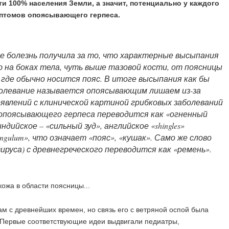
чти 100% населения Земли, а значит, потенциально у каждого
птомов опоясывающего герпеса.
е болезнь получила за то, что характерные высыпания
 на боках тела, чуть выше тазовой кости, от поясницы
, где обычно носится пояс. В итоге высыпания как бы
олевание называется опоясывающим лишаем из-за
явлений с клинической картиной грибковых заболеваний
е опоясывающего герпеса переводится как «огненный
индийское – «сильный зуд», английское «shingles»
gulum», что означает «пояс», «кушак». Само же слово
ируса) с древнегреческого переводится как «ремень».
 с древнейших времен, но связь его с ветряной оспой была
. Первые соответствующие идеи выдвигали педиатры,