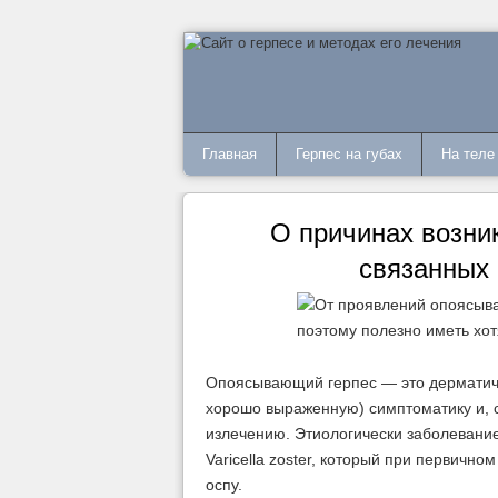
Главная
Герпес на губах
На теле
О причинах возни
связанных
Опоясывающий герпес — это дерматиче
хорошо выраженную) симптоматику и, 
излечению. Этиологически заболевание
Varicella zoster, который при первичн
оспу.