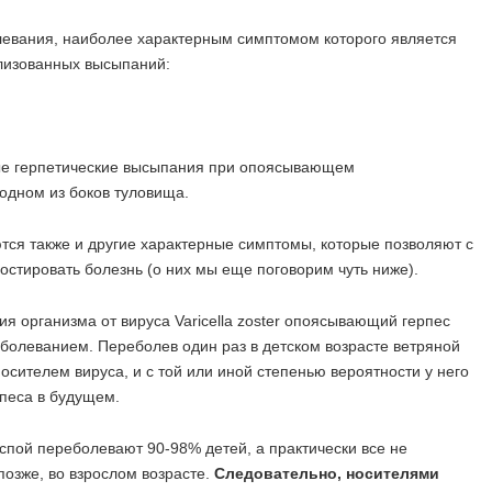
евания, наиболее характерным симптомом которого является
лизованных высыпаний:
ся также и другие характерные симптомы, которые позволяют с
остировать болезнь (о них мы еще поговорим чуть ниже).
я организма от вируса Varicella zoster опоясывающий герпес
болеванием. Переболев один раз в детском возрасте ветряной
носителем вируса, и с той или иной степенью вероятности у него
песа в будущем.
спой переболевают 90-98% детей, а практически все не
озже, во взрослом возрасте.
Следовательно, носителями