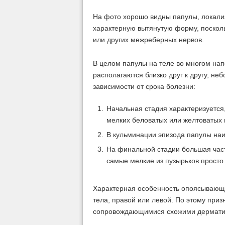
На фото хорошо видны папулы, локализ
характерную вытянутую форму, посколь
или других межреберных нервов.
В целом папулы на теле во многом нап
располагаются близко друг к другу, не
зависимости от срока болезни:
Начальная стадия характеризуется
мелких беловатых или желтоватых 
В кульминации эпизода папулы на
На финальной стадии большая част
самые мелкие из пузырьков просто
Характерная особенность опоясывающе
тела, правой или левой. По этому при
сопровождающимися схожими дермати