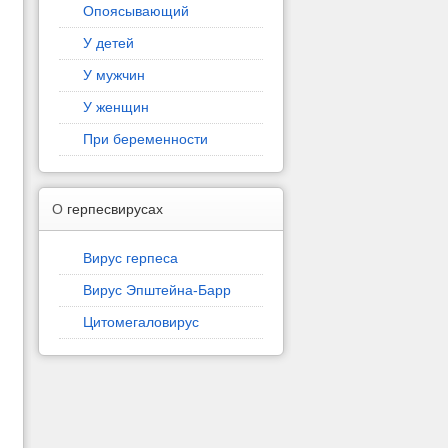
Опоясывающий
У детей
У мужчин
У женщин
При беременности
О
герпесвирусах
Вирус герпеса
Вирус Эпштейна-Барр
Цитомегаловирус