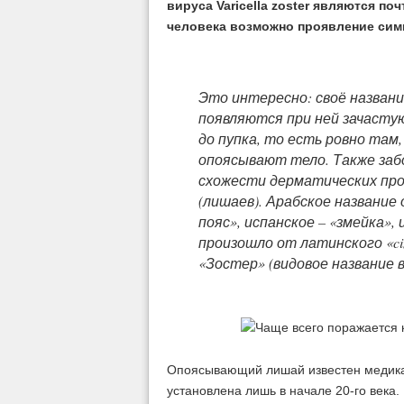
вируса Varicella zoster являются по
человека возможно проявление сим
Это интересно: своё названи
появляются при ней зачастую
до пупка, то есть ровно там
опоясывают тело. Также заб
схожести дерматических про
(лишаев). Арабское названи
пояс», испанское – «змейка», 
произошло от латинского «cin
«Зостер» (видовое название в
Опоясывающий лишай известен медикам
установлена лишь в начале 20-го века