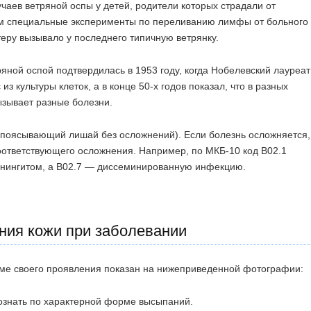
чаев ветряной оспы у детей, родители которых страдали от
м специальные эксперименты по переливанию лимфы от больного
еру вызывало у последнего типичную ветрянку.
яной оспой подтвердилась в 1953 году, когда Нобелевский лауреат
з культуры клеток, а в конце 50-х годов показал, что в разных
 вызывает разные болезни.
опоясывающий лишай без осложнений). Если болезнь осложняется,
оответствующего осложнения. Например, по МКБ-10 код В02.1
енингитом, а В02.7 — диссеминированную инфекцию.
ния кожи при заболевании
е своего проявления показан на нижеприведенной фотографии: