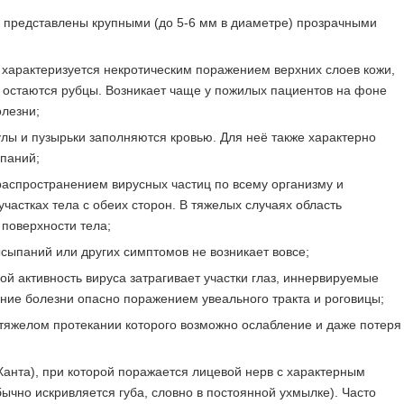
 представлены крупными (до 5-6 мм в диаметре) прозрачными
– характеризуется некротическим поражением верхних слоев кожи,
 остаются рубцы. Возникает чаще у пожилых пациентов на фоне
олезни;
улы и пузырьки заполняются кровью. Для неё также характерно
паний;
аспространением вирусных частиц по всему организму и
астках тела с обеих сторон. В тяжелых случаях область
поверхности тела;
сыпаний или других симптомов не возникает вовсе;
й активность вируса затрагивает участки глаз, иннервируемые
ние болезни опасно поражением увеального тракта и роговицы;
тяжелом протекании которого возможно ослабление и даже потеря
нта), при которой поражается лицевой нерв с характерным
ычно искривляется губа, словно в постоянной ухмылке). Часто