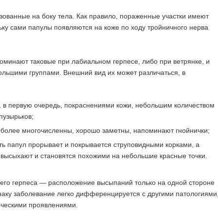
ованные на боку тела. Как правило, пораженные участки имеют
ку сами папулы появляются на коже по ходу тройничного нерва
оминают таковые при лабиальном герпесе, либо при ветрянке, и
большими группами. Внешний вид их может различаться, в
, в первую очередь, покраснениями кожи, небольшим количеством
пузырьков;
иболее многочисленны, хорошо заметны, напоминают гнойнички;
ь папул прорывает и покрывается струповидными корками, а
 высыхают и становятся похожими на небольшие красные точки.
го герпеса — расположение высыпаний только на одной стороне
знаку заболевание легко дифференцируется с другими патологиями
ческими проявлениями.