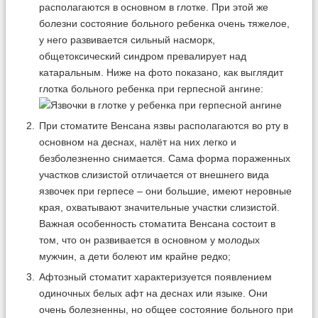
располагаются в основном в глотке. При этой же
болезни состояние больного ребенка очень тяжелое,
у него развивается сильный насморк,
общетоксический синдром превалирует над
катаральным. Ниже на фото показано, как выглядит
глотка больного ребенка при герпесной ангине:
При стоматите Венсана язвы располагаются во рту в
основном на деснах, налёт на них легко и
безболезненно снимается. Сама форма пораженных
участков слизистой отличается от внешнего вида
язвочек при герпесе – они большие, имеют неровные
края, охватывают значительные участки слизистой.
Важная особенность стоматита Венсана состоит в
том, что он развивается в основном у молодых
мужчин, а дети болеют им крайне редко;
Афтозный стоматит характеризуется появлением
одиночных белых афт на деснах или языке. Они
очень болезненны, но общее состояние больного при