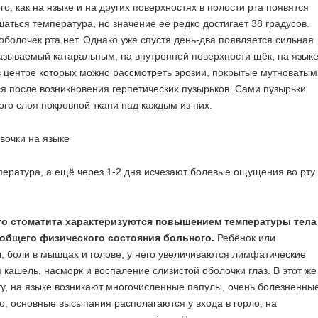
о, как на языке и на других поверхностях в полости рта появятся
аться температура, но значение её редко достигает 38 градусов.
болочек рта нет. Однако уже спустя день-два появляется сильная
называемый катаральным, на внутренней поверхности щёк, на язык
в центре которых можно рассмотреть эрозии, покрытые мутноватым
ся после возникновения герпетических пузырьков. Сами пузырьки
ого слоя покровной ткани над каждым из них.
мпература, а ещё через 1-2 дня исчезают болевые ощущения во рту
го стоматита характеризуются повышением температуры тела
 общего физического состояния больного.
Ребёнок или
л, боли в мышцах и голове, у него увеличиваются лимфатические
я кашель, насморк и воспаление слизистой оболочки глаз. В этот же
у, на языке возникают многочисленные папулы, очень болезненны
, основные высыпания располагаются у входа в горло, на