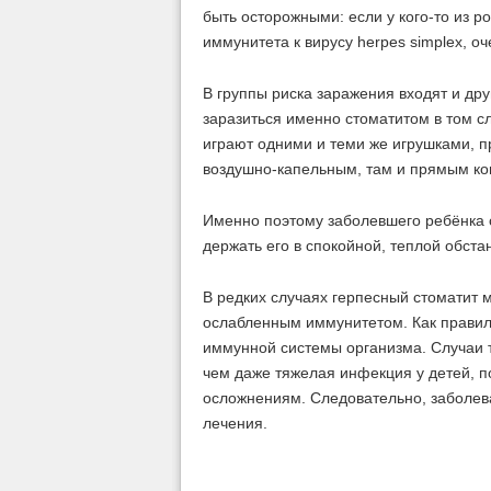
быть осторожными: если у кого-то из 
иммунитета к вирусу herpes simplex, о
В группы риска заражения входят и др
заразиться именно стоматитом в том с
играют одними и теми же игрушками, п
воздушно-капельным, там и прямым ко
Именно поэтому заболевшего ребёнка 
держать его в спокойной, теплой обста
В редких случаях герпесный стоматит
ослабленным иммунитетом. Как правило
иммунной системы организма. Случаи т
чем даже тяжелая инфекция у детей, п
осложнениям. Следовательно, заболева
лечения.