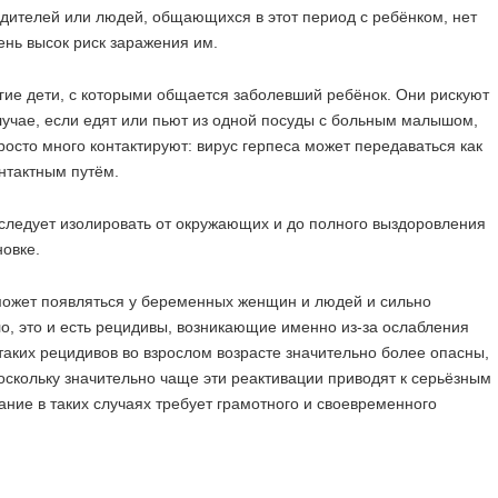
родителей или людей, общающихся в этот период с ребёнком, нет
чень высок риск заражения им.
угие дети, с которыми общается заболевший ребёнок. Они рискуют
лучае, если едят или пьют из одной посуды с больным малышом,
росто много контактируют: вирус герпеса может передаваться как
нтактным путём.
следует изолировать от окружающих и до полного выздоровления
новке.
 может появляться у беременных женщин и людей и сильно
, это и есть рецидивы, возникающие именно из-за ослабления
аких рецидивов во взрослом возрасте значительно более опасны,
оскольку значительно чаще эти реактивации приводят к серьёзным
ние в таких случаях требует грамотного и своевременного