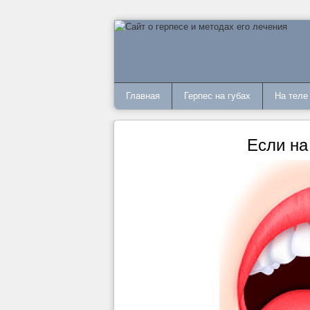
Главная
Герпес на губах
На теле
Если на