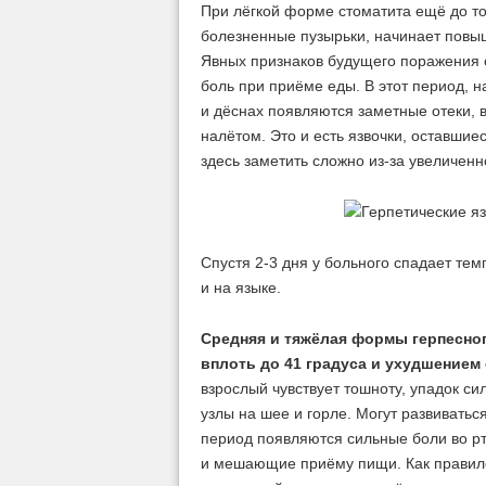
При лёгкой форме стоматита ещё до тог
болезненные пузырьки, начинает повыш
Явных признаков будущего поражения о
боль при приёме еды. В этот период, 
и дёснах появляются заметные отеки, 
налётом. Это и есть язвочки, оставшие
здесь заметить сложно из-за увеличенн
Спустя 2-3 дня у больного спадает те
и на языке.
Средняя и тяжёлая формы герпесно
вплоть до 41 градуса и ухудшением
взрослый чувствует тошноту, упадок си
узлы на шее и горле. Могут развиватьс
период появляются сильные боли во рт
и мешающие приёму пищи. Как правило