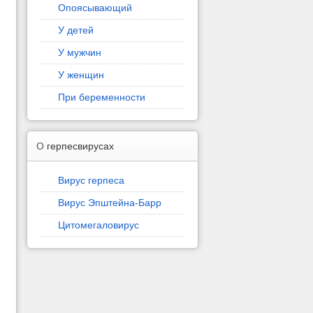
Опоясывающий
У детей
У мужчин
У женщин
При беременности
О
герпесвирусах
Вирус герпеса
Вирус Эпштейна-Барр
Цитомегаловирус