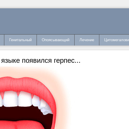
Генитальный
Опоясывающий
Лечение
Цитомегалов
 языке появился герпес...