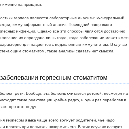
и именно на прыщики.
стики герпеса являются лабораторные анализы: культуральный
акции, иммуноферментный анализ. Последний чаще всего
рпесных инфекций. Однако все эти способы являются достаточно
зование их оправдано лишь тогда, когда заболевание может имет
 характерно для пациентов с подавленным иммунитетом. В случае
ротекающим стоматитом, такие анализы сдавать нет смысла.
 заболевании герпесным стоматитом
болеют дети. Вообще, эта болезнь считается детской: несмотря на
исходят такие реактивации крайне редко, и один раз переболев в
ает про этот недуг.
ия герпесом языка чаще всего волнует родителей, чье чадо
ы и плакать при попытках накормить его. В этих случаях следует