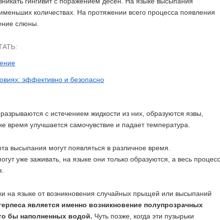
зникать гингивит с поражением дёсен. На языке высыпания
именьших количествах. На протяжении всего процесса появления
ение слюны.
ТАТЬ:
чение
овиях: эффективно и безопасно
 разрываются с истечением жидкости из них, образуются язвы,
 же время улучшается самочувствие и падает температура.
рта высыпания могут появляться в различное время.
огут уже заживать, на языке они только образуются, а весь процес
я.
ки на языке от возникновения случайных прыщей или высыпаний
герпеса является именно возникновение полупрозрачных
то бы наполненных водой.
Чуть позже, когда эти пузырьки