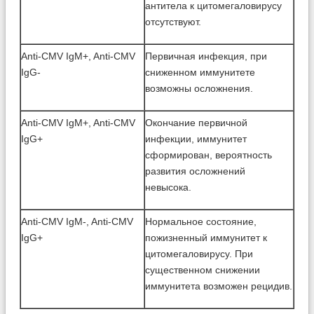
антитела к цитомегаловирусу
отсутствуют.
Anti-CMV IgM+, Anti-CMV
Первичная инфекция, при
IgG-
сниженном иммунитете
возможны осложнения.
Anti-CMV IgM+, Anti-CMV
Окончание первичной
IgG+
инфекции, иммунитет
сформирован, вероятность
развития осложнений
невысока.
Anti-CMV IgM-, Anti-CMV
Нормальное состояние,
IgG+
пожизненный иммунитет к
цитомегаловирусу. При
существенном снижении
иммунитета возможен рецидив.