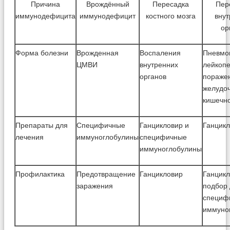
Причина
Врождённый
Пересадка
Пер
иммунодефицита
иммунодефицит
костного мозга
внут
ор
Форма болезни
Врожденная
Воспаления
Пневмо
ЦМВИ
внутренних
лейкопе
органов
пораже
желудо
кишечно
Препараты для
Специфичные
Ганцикловир и
Ганцик
лечения
иммуноглобулины
специфичные
иммуноглобулины
Профилактика
Предотвращение
Ганцикловир
Ганцикл
заражения
подбор 
специф
иммуно