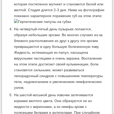
которая постепенно мутнеет и становится белой или
желтой. Стадия длится 2-3 дня. Ниже на фотографии
показано характерное поражение губ на этом этапе:
На четвертый-пятый день пузырьки лопаются,
образуя небольшие эрозии. Во многих случаях из-за
близкого расположения их друг к другу эти эрозии
превращаются в одну большую болезненную язву.
Жидкость, истекающая из папул, насыщена
вирусными частицами и очень заразна. Воспаление
на этом этапе достигает своей кульминации, боли
становятся сильными, может развиваться
лихорадочный синдром с повышением температуры
тела, недомоганием и увеличением лимфатических
узлов;
На шестой-восьмой день язвочки затягиваются
корками желтого цвета. Они образуются не из
жидкости с вирионами, а из лимфы крови с
полезными белками и антителами. При случайном